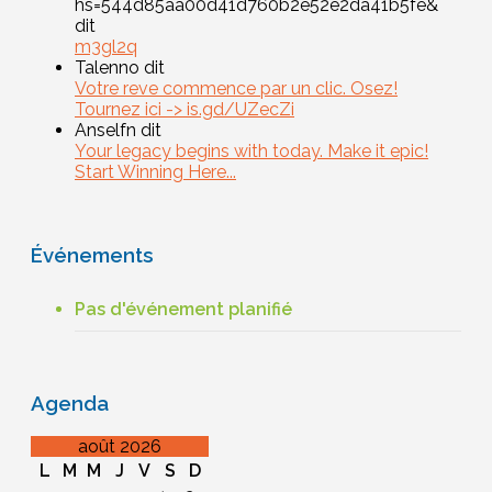
hs=544d85aa00d41d760b2e52e2da41b5fe&
dit
m3gl2q
Talenno dit
Votre reve commence par un clic. Osez!
Tournez ici -> is.gd/UZecZi
Anselfn dit
Your legacy begins with today. Make it epic!
Start Winning Here...
Événements
Pas d'événement planifié
Agenda
août 2026
L
M
M
J
V
S
D