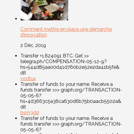
Comment mettre en place une démarche
d’innovation
2 Déc, 2019
Transfer +1,824091 BTC. Get >>
telegra.ph/COMPENSATION-05-12-9?
hs=544d85aa00d41d760b2e52e2da41b5fe&
dit
vodtux
Transfer of funds to your name. Receive a
funds transfer >>> graph.org/TRANSACTION-
05-05-6?
hs=4d3663c5a36ca630d6b75b0aacb5502a&
dit
bsm3dd
Transfer of funds to your name. Receive a
funds transfer >>> graph.org/TRANSACTION-
05-05-6?