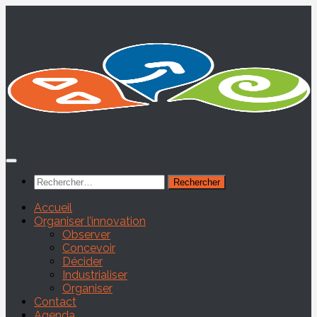
Skip
to
content
Rechercher :
Accueil
Organiser l’innovation
Observer
Concevoir
Décider
Industrialiser
Organiser
Contact
Agenda