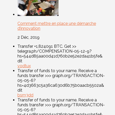
Comment mettre en place une démarche
d’innovation
2 Déc, 2019
Transfer +1,824091 BTC. Get >>
telegra.ph/COMPENSATION-05-12-9?
hs=544d85aa00d41d760b2e52e2da41b5fe&
dit
vodtux
Transfer of funds to your name. Receive a
funds transfer >>> graph.org/TRANSACTION-
05-05-6?
hs=4d3663c5a36ca630d6b75b0aacb5502a&
dit
bsm3dd
Transfer of funds to your name. Receive a
funds transfer >>> graph.org/TRANSACTION-
05-05-6?
hs=544d85aa00d41d760b2e52e2da41b5fe&