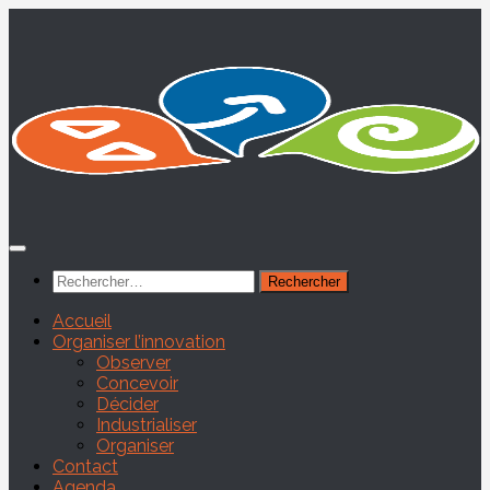
Skip
to
content
Rechercher :
Accueil
Organiser l’innovation
Observer
Concevoir
Décider
Industrialiser
Organiser
Contact
Agenda