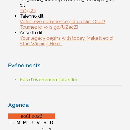
dit
m3gl2q
Talenno dit
Votre reve commence par un clic. Osez!
Tournez ici -> is.gd/UZecZi
Anselfn dit
Your legacy begins with today. Make it epic!
Start Winning Here...
Événements
Pas d'événement planifié
Agenda
août 2026
L
M
M
J
V
S
D
1
2