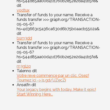
hs=544d85aa00d41d760b2e52e2da41b5fe&
dit
vodtux
Transfer of funds to your name. Receive a
funds transfer >>> graph.org/TRANSACTION-
05-05-6?
hs=4d3663c5a36ca630d6b75b0aacb5502a&
dit
bsm3dd
Transfer of funds to your name. Receive a
funds transfer >>> graph.org/TRANSACTION-
05-05-6?
hs=544d85aa00d41d760b2e52e2da41b5fe&
dit
m3gl2q
Talenno dit
Votre reve commence par un clic. Osez!
Tournez ici -> is.gd/UZecZi
Anselfn dit
Your legacy begins with today. Make it epic!
Start Winning Here...