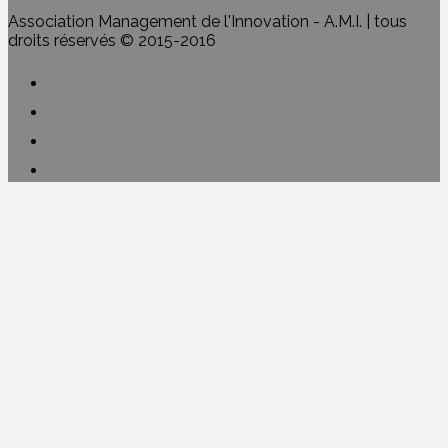
Association Management de l'Innovation - A.M.I. | tous
droits réservés © 2015-2016