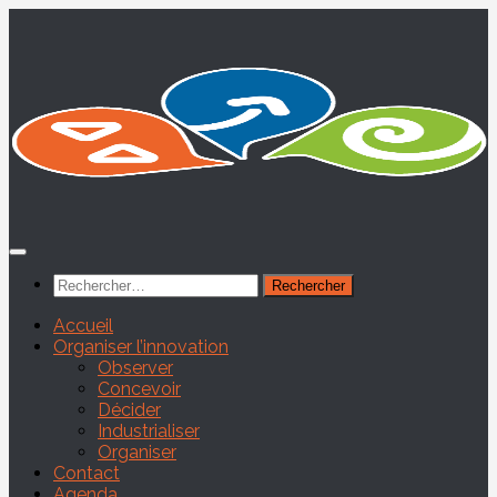
Skip
to
content
Rechercher :
Accueil
Organiser l’innovation
Observer
Concevoir
Décider
Industrialiser
Organiser
Contact
Agenda