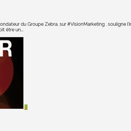
fondateur du Groupe Zebra, sur #VisionMarketing , souligne l’
t être un...
0