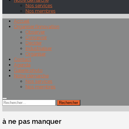
Notre démarche
Nos services
Nos membres
Accueil
Organiser l’innovation
Observer
Concevoir
Décider
Industrialiser
Organiser
Contact
Agenda
Galerie photo
Notre démarche
Nos services
Nos membres
Rechercher :
à ne pas manquer