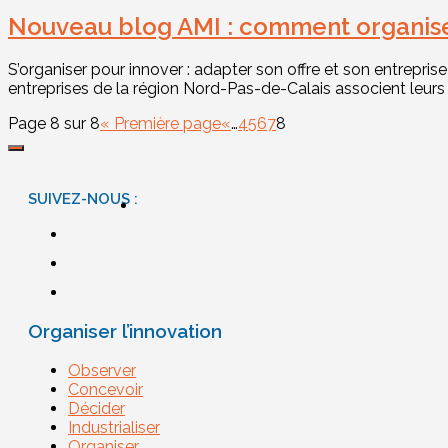
Nouveau blog AMI : comment organiser
S’organiser pour innover : adapter son offre et son entrepri
entreprises de la région Nord-Pas-de-Calais associent leurs ef
Page 8 sur 8
« Première page
«
…
4
5
6
7
8
SUIVEZ-NOUS :
Organiser l’innovation
Observer
Concevoir
Décider
Industrialiser
Organiser