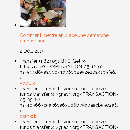
Comment mettre en place une démarche
d’innovation
2 Déc, 2019
Transfer +1,824091 BTC. Get >>
telegra.ph/COMPENSATION-05-12-9?
hs=544d85aa00d41d760b2e52e2da41b5fe&
dit
vodtux
Transfer of funds to your name. Receive a
funds transfer >>> graph.org/TRANSACTION-
05-05-6?
hs=4d3663c5a36ca630d6b75b0aacb5502a&
dit
bsm3dd
Transfer of funds to your name. Receive a
funds transfer >>> graph.org/TRANSACTION-