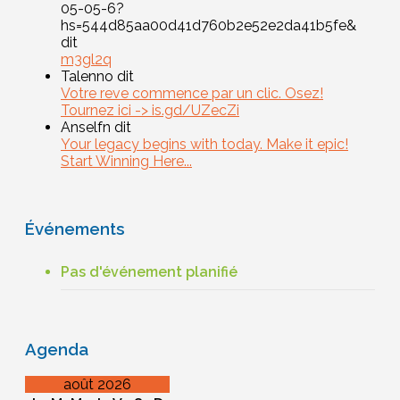
05-05-6?
hs=544d85aa00d41d760b2e52e2da41b5fe&
dit
m3gl2q
Talenno dit
Votre reve commence par un clic. Osez!
Tournez ici -> is.gd/UZecZi
Anselfn dit
Your legacy begins with today. Make it epic!
Start Winning Here...
Événements
Pas d'événement planifié
Agenda
août 2026