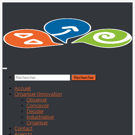
Skip
to
content
Rechercher :
Accueil
Organiser l’innovation
Observer
Concevoir
Décider
Industrialiser
Organiser
Contact
Agenda