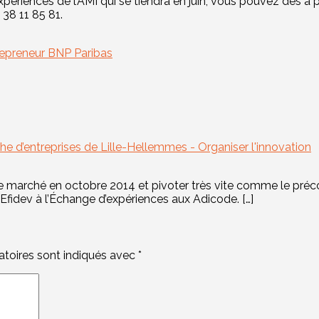
périences de l’AMI qui se tiendra en juin, vous pouvez dès à 
38 11 85 81.
trepreneur BNP Paribas
e d’entreprises de Lille-Hellemmes - Organiser l'innovation
e marché en octobre 2014 et pivoter très vite comme le préco
fidev à l’Échange d’expériences aux Adicode. […]
toires sont indiqués avec
*