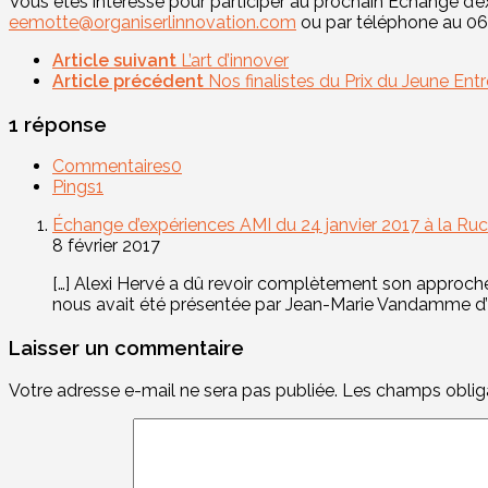
Vous êtes intéressé pour participer au prochain Échange d’ex
eemotte@organiserlinnovation.com
ou par téléphone au 06 
Article suivant
L’art d’innover
Article précédent
Nos finalistes du Prix du Jeune En
1 réponse
Commentaires
0
Pings
1
Échange d’expériences AMI du 24 janvier 2017 à la Ruch
8 février 2017
[…] Alexi Hervé a dû revoir complètement son approch
nous avait été présentée par Jean-Marie Vandamme d’E
Laisser un commentaire
Votre adresse e-mail ne sera pas publiée.
Les champs obliga