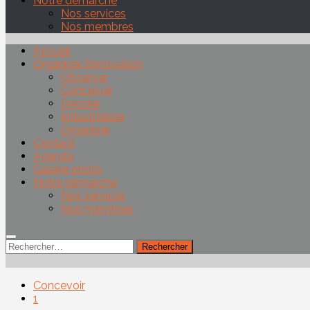
Notre démarche
Nos services
Nos membres
Accueil
Organiser l’innovation
Observer
Concevoir
Décider
Industrialiser
Organiser
Contact
Agenda
Galerie photo
Notre démarche
Nos services
Nos membres
Rechercher :
Concevoir
1