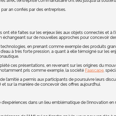
res avec l’entreprise commanditaire ont lieu jusqu’à la soutena
 par an confiés par des entreprises.
t été faites sur les enjeux liés aux objets connectés et à l’i
n échangeant sur de nouvelles approches pour concevoir des o
ces technologies, en prenant comme exemple des produits grand
t d’eau à très forte pression, a quant à elle témoigné sur les 
onautique.
plété ces présentations, en revenant sur les origines du mou
a notamment pris comme exemple, la société
Faascape
, spéci
de l’amitié a permis aux participants de poursuivre leurs discu
 et sur la manière de concevoir des offres aujourd’hui.
d’expériences dans un lieu emblématique de l’innovation en