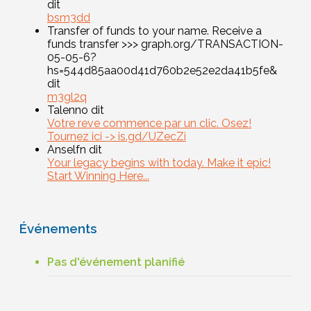
dit
bsm3dd
Transfer of funds to your name. Receive a
funds transfer >>> graph.org/TRANSACTION-
05-05-6?
hs=544d85aa00d41d760b2e52e2da41b5fe&
dit
m3gl2q
Talenno dit
Votre reve commence par un clic. Osez!
Tournez ici -> is.gd/UZecZi
Anselfn dit
Your legacy begins with today. Make it epic!
Start Winning Here...
Événements
Pas d'événement planifié