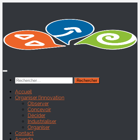
Skip
to
content
Rechercher :
Accueil
Organiser l’innovation
Observer
Concevoir
Décider
Industrialiser
Organiser
Contact
Agenda