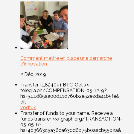
Comment mettre en place une démarche
d’innovation
2 Déc, 2019
Transfer +1,824091 BTC. Get >>
telegra.ph/COMPENSATION-05-12-9?
hs=544d85aa00d41d760b2e52e2da41b5fe&
dit
vodtux
Transfer of funds to your name. Receive a
funds transfer >>> graph.org/TRANSACTION-
05-05-6?
hs=4d3663c5a36ca630d6b75b0aacb5502a&