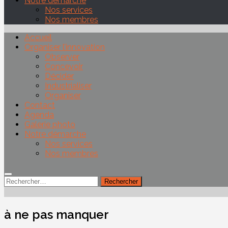
Notre démarche
Nos services
Nos membres
Accueil
Organiser l’innovation
Observer
Concevoir
Décider
Industrialiser
Organiser
Contact
Agenda
Galerie photo
Notre démarche
Nos services
Nos membres
Rechercher :
à ne pas manquer